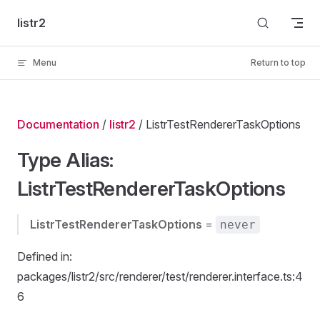
Skip to content
listr2
Menu
Return to top
Documentation
/
listr2
/ ListrTestRendererTaskOptions
Type Alias:
ListrTestRendererTaskOptions
ListrTestRendererTaskOptions
=
never
Defined in:
packages/listr2/src/renderer/test/renderer.interface.ts:4
6